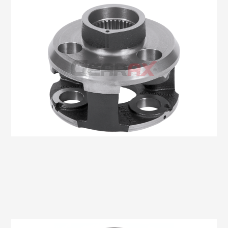
Oem No:03800320006
Gearax No: GA606-02