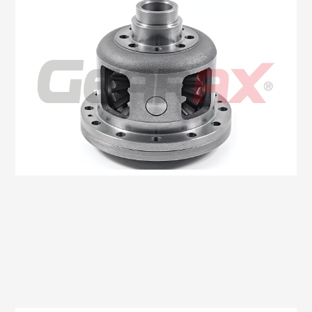
Oem No:84345898 / 87523515 / 7261436
Gearax No: GA106