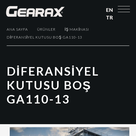
EN
TR
ANA SAYFA
ÜRÜNLER
İŞ MAKINASI
DİFERANSİYEL KUTUSU BOŞ GA110-13
D
İ
F
E
R
A
N
S
İ
Y
E
L
K
U
T
U
S
U
B
O
Ş
G
A
1
1
0
-
1
3