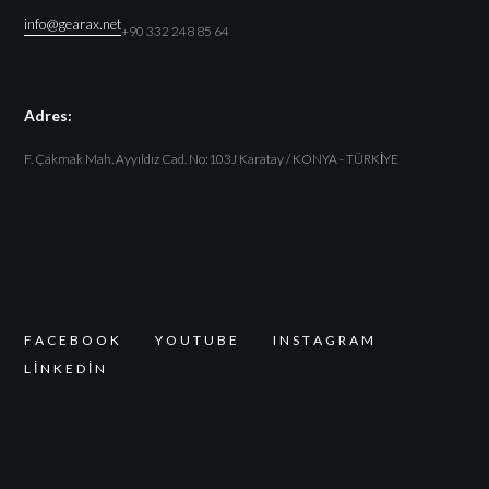
info@gearax.net
+90 332 248 85 64
Adres:
F. Çakmak Mah. Ayyıldız Cad. No:103J Karatay / KONYA - TÜRKİYE
F
A
C
E
B
O
O
K
Y
O
U
T
U
B
E
I
N
S
T
A
G
R
A
M
L
I
N
K
E
D
I
N