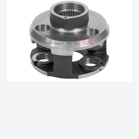
Oem No:33700320059
Gearax No: GA606-01