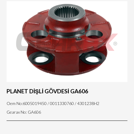
PLANET DİŞLİ GÖVDESİ GA606
Oem No:6005019450 / 0011330760 / 4301238H2
Gearax No: GA606