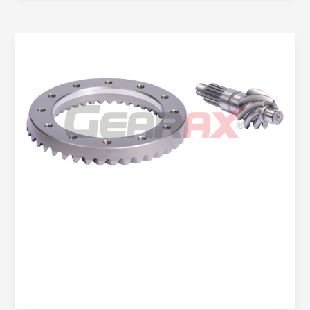
Oem No:
8-98092-031-0 / 8-97319-161-0
Gearax No:
GA602-04-7X41