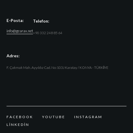
E-Posta:
Telefon:
info@gearax.net
+90 332 248 85 64
Adres:
F. Çakmak Mah. Ayyıldız Cad. No:103J Karatay / KONYA - TÜRKİYE
F
A
C
E
B
O
O
K
Y
O
U
T
U
B
E
I
N
S
T
A
G
R
A
M
L
I
N
K
E
D
I
N