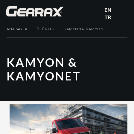
EN
TR
ANA SAYFA
ÜRÜNLER
KAMYON & KAMYONET
K
A
M
Y
O
N
&
K
A
M
Y
O
N
E
T