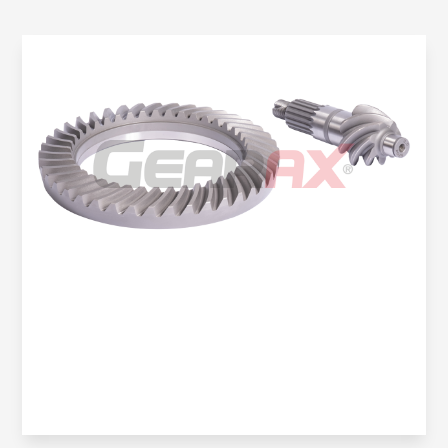
Oem No:
8-97035-454-0
Gearax No:
GA602-01-7X41