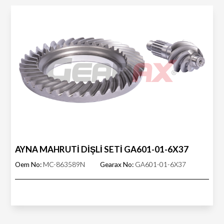
AYNA MAHRUTİ DİŞLİ SETİ GA601-01-6X37
Oem No:
MC-863589N
Gearax No:
GA601-01-6X37