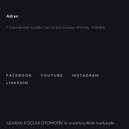
Adres:
F. Çakmak Mah. Ayyıldız Cad. No:103J Karatay / KONYA - TÜRKİYE
F
A
C
E
B
O
O
K
Y
O
U
T
U
B
E
I
N
S
T
A
G
R
A
M
L
I
N
K
E
D
I
N
GEARAX; KOÇLAR OTOMOTİV 'in resmi tescilli bir markasıdır.