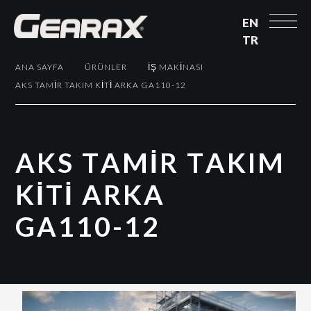
EN
TR
ANA SAYFA
ÜRÜNLER
İŞ MAKINASI
AKS TAMİR TAKIM KİTİ ARKA GA110-12
A
K
S
T
A
M
İ
R
T
A
K
I
M
K
İ
T
İ
A
R
K
A
G
A
1
1
0
-
1
2