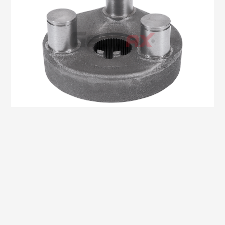
Oem No:73700320012
Gearax No: GA606-03