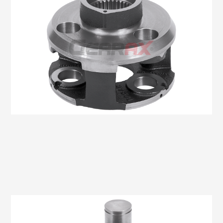
Oem No:33700320059
Gearax No: GA606-01