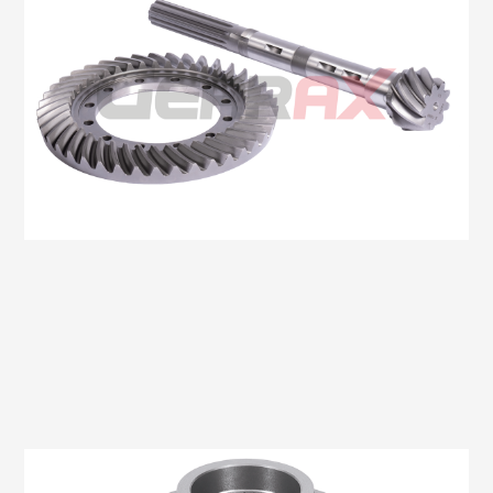
Oem No:5117043 / 7255738
Gearax No: GA604-01-9X41