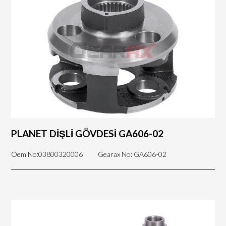
PLANET DİŞLİ GÖVDESİ GA606-02
Oem No:03800320006
Gearax No: GA606-02