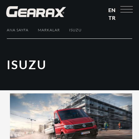
EN
TR
ANA SAYFA
MARKALAR
ISUZU
I
S
U
Z
U