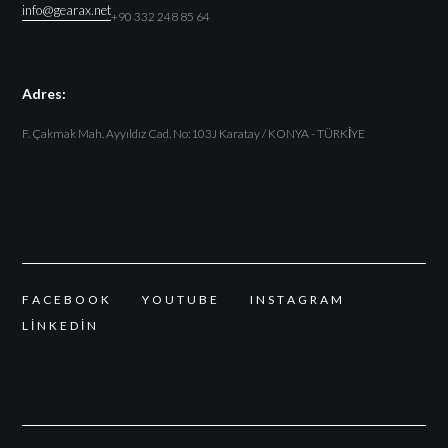
info@gearax.net
+90 332 248 85 64
Adres:
F. Çakmak Mah. Ayyıldız Cad. No:103J Karatay / KONYA - TÜRKİYE
F
A
C
E
B
O
O
K
Y
O
U
T
U
B
E
I
N
S
T
A
G
R
A
M
L
I
N
K
E
D
I
N